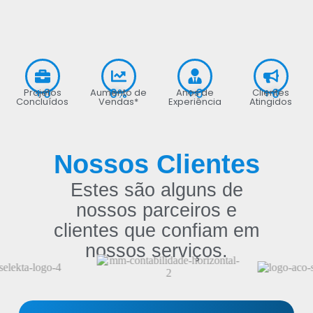
+
0
0
%
+
0
+
0
Projetos
Aumento de
Anos de
Clientes
Concluídos
Vendas*
Experiência
Atingidos
Nossos Clientes
Estes são alguns de
nossos parceiros e
clientes que confiam em
nossos serviços.