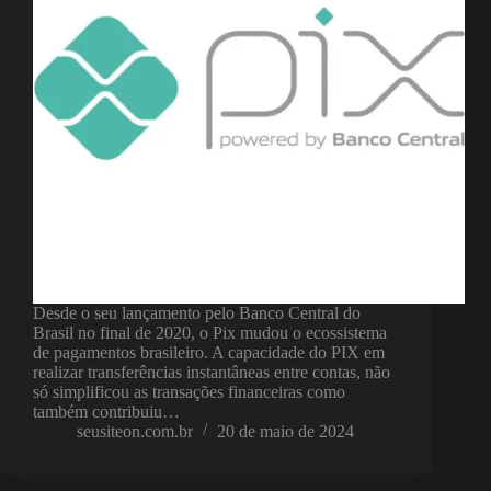
Desde o seu lançamento pelo Banco Central do
Brasil no final de 2020, o Pix mudou o ecossistema
de pagamentos brasileiro. A capacidade do PIX em
realizar transferências instantâneas entre contas, não
só simplificou as transações financeiras como
também contribuiu…
seusiteon.com.br
20 de maio de 2024